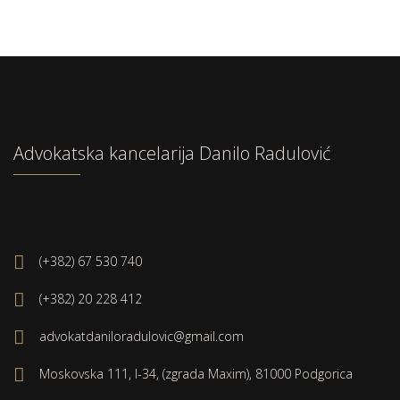
Advokatska kancelarija Danilo Radulović
(+382) 67 530 740
(+382) 20 228 412
advokatdaniloradulovic@gmail.com
Moskovska 111, I-34, (zgrada Maxim), 81000 Podgorica